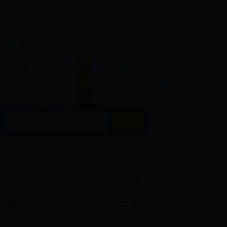
九大精神心得报告会
2017-12-22
讲
2017-11-24