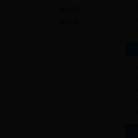
·
残疾人风采
·
在线投票
·
·
·
·
·
·