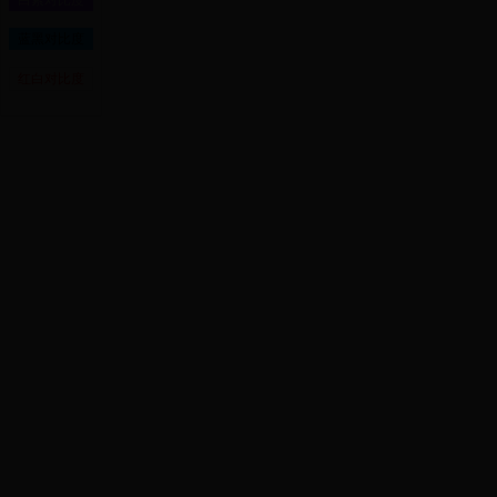
白紫对比度
蓝黑对比度
红白对比度