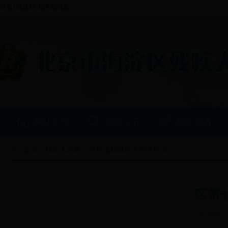
区委
|
区政府
|
国务院信息
网站首页
信息公开
残联服务
首页
>
残疾人风采
> 区第七届残疾人艺术汇演
区第
发布时间：20