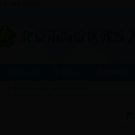
区委
|
区政府
|
国务院信息
网站首页
信息公开
残联服务
首页
>
残疾人风采
> 群众体育项目展示
群
发布时间：20