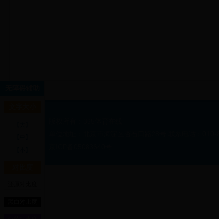
无障碍辅助
文字大小
版权所有：365体育在线
【大】
单位地址：北京市海淀区杏石口路28号 联系电话：010-88
【中】
京ICP备05083640号
【小】
对比度
还原对比度
黑白对比度