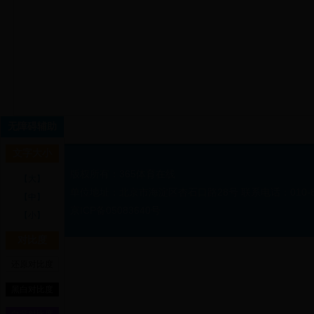
无障碍辅助
文字大小
版权所有：365体育在线
【大】
单位地址：北京市海淀区杏石口路28号 联系电话：010-88
【中】
京ICP备05083640号
【小】
对比度
还原对比度
黑白对比度