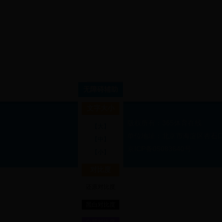
无障碍辅助
文字大小
版权所有：365体育在线
【大】
单位地址：北京市海淀区杏石口路2
【中】
京ICP备05083640号
【小】
对比度
还原对比度
黑白对比度